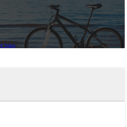
,
E Trikes
,