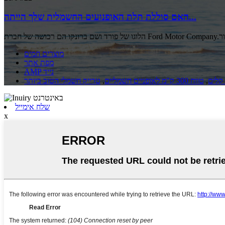
האם סוללת תלת האופנועים החשמלית שלך הייתה...
מוצרים חמים
מפת אתר
AMP נייד
קלים
,
טווח 300 ק"מ לאופניים חשמליים
,
טרייק חשמלי הטוב ביותר
שלח אימייל
x