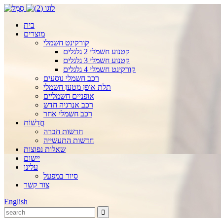
בית
מוצרים
קורקינט חשמלי
קטנוע חשמלי 2 גלגלים
קטנוע חשמלי 3 גלגלים
קורקינט חשמלי 4 גלגלים
רכב חשמלי נוסעים
תלת אופן מטען חשמלי
אופניים חשמליים
רכב אנרגיה חדש
רכב חשמלי אחר
חֲדָשׁוֹת
חדשות חברה
חדשות התעשייה
שאלות נפוצות
יישום
עלינו
סיור במפעל
צור קשר
English