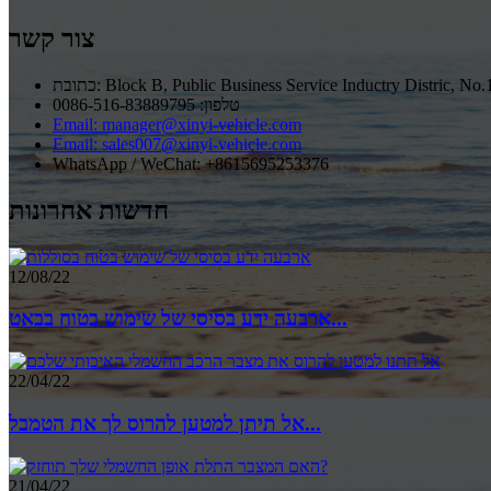
צור קשר
Block B, Public Business Service Inductry Distric, No.1
טלפון: 0086-516-83889795
Email: manager@xinyi-vehicle.com
Email: sales007@xinyi-vehicle.com
WhatsApp / WeChat: +8615695253376
חדשות אחרונות
12/08/22
ארבעה ידע בסיסי של שימוש בטוח בבאט...
22/04/22
אל תיתן למטען להרוס לך את הטמבל...
21/04/22